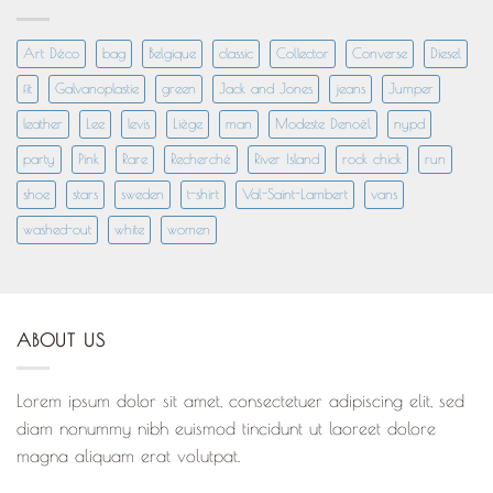
Art Déco
bag
Belgique
classic
Collector
Converse
Diesel
fit
Galvanoplastie
green
Jack and Jones
jeans
Jumper
leather
Lee
levis
Liège
man
Modeste Denoël
nypd
party
Pink
Rare
Recherché
River Island
rock chick
run
shoe
stars
sweden
t-shirt
Val-Saint-Lambert
vans
washed-out
white
women
ABOUT US
Lorem ipsum dolor sit amet, consectetuer adipiscing elit, sed
diam nonummy nibh euismod tincidunt ut laoreet dolore
magna aliquam erat volutpat.