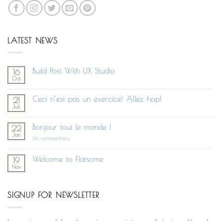
LATEST NEWS
Build Post With UX Studio
16
Oct
Aucun
commentaire
sur
Ceci n’est pas un exercice! Allez, hop!
21
Build
Juil
Post
Aucun
With
commentaire
UX
sur
Studio
Bonjour tout le monde !
22
Ceci
Jan
n’est
sur
Un commentaire
pas
Bonjour
un
tout
exercice!
le
Welcome to Flatsome
19
Allez,
monde !
Nov
hop!
Aucun
commentaire
sur
Welcome
SIGNUP FOR NEWSLETTER
to
Flatsome