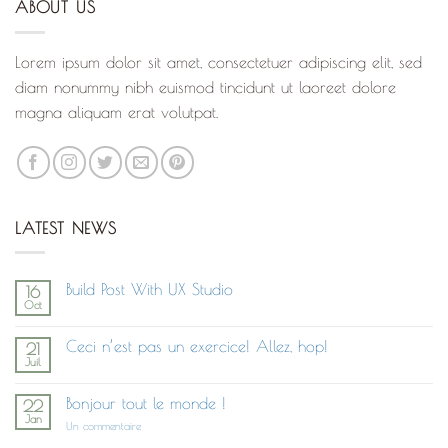
ABOUT US
Lorem ipsum dolor sit amet, consectetuer adipiscing elit, sed
diam nonummy nibh euismod tincidunt ut laoreet dolore
magna aliquam erat volutpat.
LATEST NEWS
Build Post With UX Studio
16
Oct
Aucun
commentaire
sur
Ceci n’est pas un exercice! Allez, hop!
21
Build
Juil
Post
Aucun
With
commentaire
UX
sur
Studio
Bonjour tout le monde !
22
Ceci
Jan
n’est
sur
Un commentaire
pas
Bonjour
un