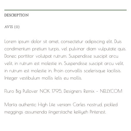
DESCRIPTION
AVIS (0)
Lorem ipsum dolor sit amet, consectetur adipiscing elit. Duis
condimentum pretium turpis, vel pulvinar diam vulputate quis.
Donec porttitor volutpat rutrum. Suspendisse suscipit arcu
velit, in rutrum est molestie in. Suspendisse suscipit arcu velit,
in rutrum est molestie in. Proin convallis scelerisque facilisis.
Integer vestibulum mollis felis eu mollis.
Fluro Big Pullover NOK 1795, Designers Remix – NELLY.COM
Marfa authentic High Life veniam Carles nostrud, pickled
meggings assumenda fingerstache keffiyeh Pinterest.