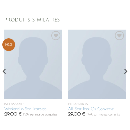
PRODUITS SIMILAIRES
Ajouter
Ajouter
HOT
à la
à la
liste de
liste de
souhaits
souhaits
INCLASSABLES
INCLASSABLES
Weekend in San Fransico
All Star Print Ox Converse
29,00
€
29,00
€
TVA sur marge comprise
TVA sur marge comprise