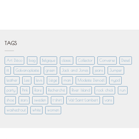
TAGS
Art Déco
bag
Belgique
classic
Collector
Converse
Diesel
fit
Galvanoplastie
green
Jack and Jones
jeans
Jumper
leather
Lee
levis
Liège
man
Modeste Denoël
nypd
party
Pink
Rare
Recherché
River Island
rock chick
run
shoe
stars
sweden
t-shirt
Val-Saint-Lambert
vans
washed-out
white
women