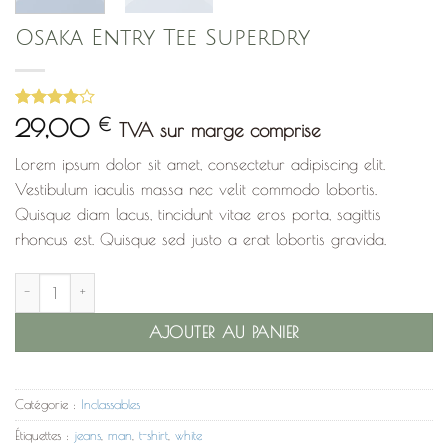
Osaka Entry Tee Superdry
Noté
4
4
29,00
€
TVA sur marge comprise
sur 5
basé sur
Lorem ipsum dolor sit amet, consectetur adipiscing elit.
notations
client
Vestibulum iaculis massa nec velit commodo lobortis.
Quisque diam lacus, tincidunt vitae eros porta, sagittis
rhoncus est. Quisque sed justo a erat lobortis gravida.
quantité de Osaka Entry Tee Superdry
AJOUTER AU PANIER
Catégorie :
Inclassables
Étiquettes :
jeans
,
man
,
t-shirt
,
white