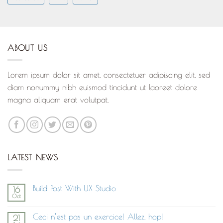
ABOUT US
Lorem ipsum dolor sit amet, consectetuer adipiscing elit, sed
diam nonummy nibh euismod tincidunt ut laoreet dolore
magna aliquam erat volutpat.
LATEST NEWS
Build Post With UX Studio
16
Oct
Aucun
commentaire
sur
Ceci n’est pas un exercice! Allez, hop!
21
Build