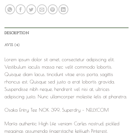
DESCRIPTION
AVIS (4)
Lorem ipsum dolor sit amet, consectetur adipiscing elit.
Vestibulum iaculis massa nec velit commodo lobortis.
Quisque diam lacus, tincidunt vitae eros porta, sagittis
rhoncus est. Quisque sed justo a erat lobortis gravida.
Suspendisse nibh neque, hendrerit vel nisi at, ultrices
adipiscing justo. Nunc ullamcorper molestie felis at pharetra.
Osaka Entry Tee NOK 399, Superdry – NELLY.COM
Marfa authentic High Life veniam Carles nostrud, pickled
meggings assumenda fingerstache keffiyeh Pinterest.