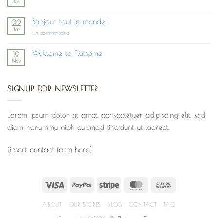
Juil
Post
Aucun
With
commentaire
UX
sur
Studio
Bonjour tout le monde !
22
Ceci
Jan
n’est
sur
Un commentaire
pas
Bonjour
un
tout
exercice!
le
Welcome to Flatsome
19
Allez,
monde !
Nov
hop!
Aucun
commentaire
sur
Welcome
SIGNUP FOR NEWSLETTER
to
Flatsome
Lorem ipsum dolor sit amet, consectetuer adipiscing elit, sed
diam nonummy nibh euismod tincidunt ut laoreet.
(insert contact form here)
Visa
PayPal
Stripe
MasterCard
Cash
On
ABOUT
OUR STORES
BLOG
CONTACT
FAQ
Delivery