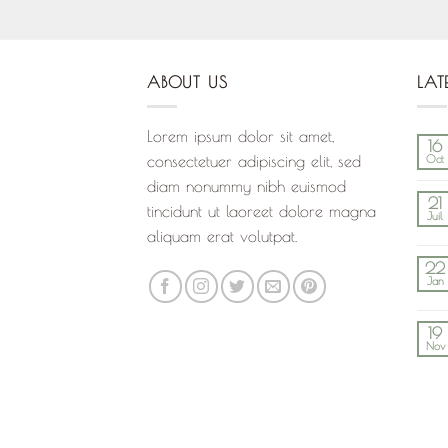
ABOUT US
LAT
Lorem ipsum dolor sit amet,
16
consectetuer adipiscing elit, sed
Oct
diam nonummy nibh euismod
21
tincidunt ut laoreet dolore magna
Juil
aliquam erat volutpat.
22
Jan
19
Nov