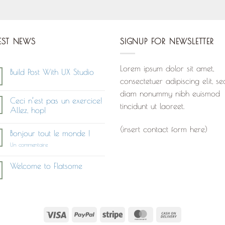
EST NEWS
SIGNUP FOR NEWSLETTER
Lorem ipsum dolor sit amet,
Build Post With UX Studio
consectetuer adipiscing elit, se
Aucun
commentaire
diam nonummy nibh euismod
sur
Ceci n’est pas un exercice!
Build
tincidunt ut laoreet.
Post
Allez, hop!
With
Aucun
UX
commentaire
(insert contact form here)
Studio
Bonjour tout le monde !
sur
Ceci
sur
Un commentaire
n’est
Bonjour
pas
tout
un
le
Welcome to Flatsome
exercice!
monde !
Allez,
Aucun
hop!
commentaire
sur
Welcome
to
Flatsome
Visa
PayPal
Stripe
MasterCard
Cash