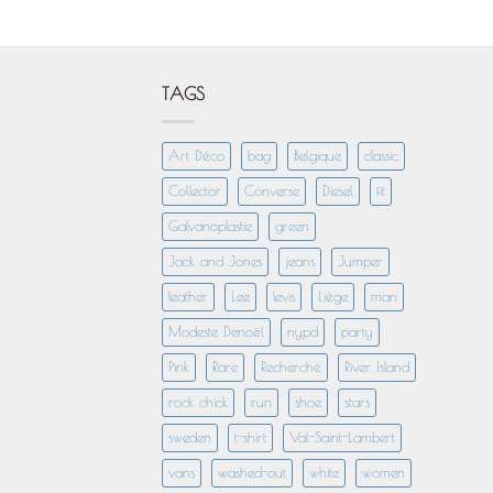
TAGS
Art Déco
bag
Belgique
classic
Collector
Converse
Diesel
fit
Galvanoplastie
green
Jack and Jones
jeans
Jumper
leather
Lee
levis
Liège
man
Modeste Denoël
nypd
party
Pink
Rare
Recherché
River Island
rock chick
run
shoe
stars
sweden
t-shirt
Val-Saint-Lambert
vans
washed-out
white
women