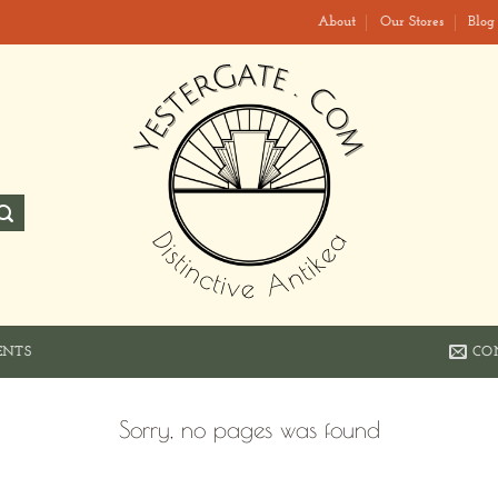
About
Our Stores
Blog
CO
ENTS
Sorry, no pages was found