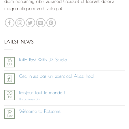
diam nonummy nibh euismod tincidunt ut laoreet dolore
magna aliquam erat volutpat.
LATEST NEWS
Build Post With UX Studio
16
Oct
Aucun
commentaire
sur
Ceci n’est pas un exercice! Allez, hop!
21
Build
Juil
Post
Aucun
With
commentaire
UX
sur
Studio
Bonjour tout le monde !
22
Ceci
Jan
n’est
sur
Un commentaire
pas
Bonjour
un
tout
exercice!
le
Welcome to Flatsome
19
Allez,
monde !
Nov
hop!
Aucun
commentaire
sur
Welcome