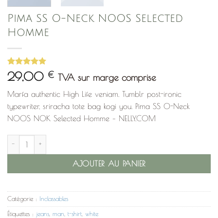
Pima SS O-Neck NOOS Selected
Homme
Noté
1
5
sur
29,00
€
TVA sur marge comprise
5 basé sur
notation
Marfa authentic High Life veniam. Tumblr post-ironic
client
typewriter, sriracha tote bag kogi you. Pima SS O-Neck
NOOS NOK Selected Homme – NELLY.COM
quantité de Pima SS O-Neck NOOS Selected Homme
AJOUTER AU PANIER
Catégorie :
Inclassables
Étiquettes :
jeans
,
man
,
t-shirt
,
white