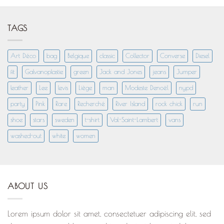
TAGS
Art Déco
bag
Belgique
classic
Collector
Converse
Diesel
fit
Galvanoplastie
green
Jack and Jones
jeans
Jumper
leather
Lee
levis
Liège
man
Modeste Denoël
nypd
party
Pink
Rare
Recherché
River Island
rock chick
run
shoe
stars
sweden
t-shirt
Val-Saint-Lambert
vans
washed-out
white
women
ABOUT US
Lorem ipsum dolor sit amet, consectetuer adipiscing elit, sed