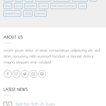
shoe
stars
sweden
t-shirt
Val-Saint-Lambert
vans
washed-out
white
women
ABOUT US
Lorem ipsum dolor sit amet, consectetuer adipiscing elit, sed
diam nonummy nibh euismod tincidunt ut laoreet dolore
magna aliquam erat volutpat.
LATEST NEWS
Build Post With UX Studio
16