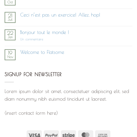
Oct
Aucun
commentaire
sur
Ceci n’est pas un exercice! Allez, hop!
21
Build
Juil
Post
Aucun
With
commentaire
UX
sur
Studio
Bonjour tout le monde !
22
Ceci
Jan
n’est
sur
Un commentaire
pas
Bonjour
un
tout
exercice!
le
Welcome to Flatsome
19
Allez,
monde !
Nov
hop!
Aucun
commentaire
sur
Welcome
SIGNUP FOR NEWSLETTER
to
Flatsome
Lorem ipsum dolor sit amet, consectetuer adipiscing elit, sed
diam nonummy nibh euismod tincidunt ut laoreet.
(insert contact form here)
Visa
PayPal
Stripe
MasterCard
Cash