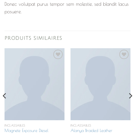
Donec volutpat purus tempor sem molestie, sed blandit lacus
posuere.
PRODUITS SIMILAIRES
Ajouter
Ajouter
à la
à la
liste de
liste de
souhaits
souhaits
INCLASSABLES
INCLASSABLES
Magnete Exposure Diesel
Alanya Braided Leather