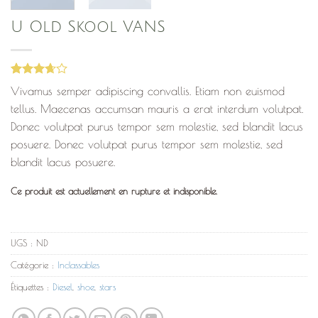
U Old Skool VANS
Noté
3
Vivamus semper adipiscing convallis. Etiam non euismod
3.67
sur
5 basé
tellus. Maecenas accumsan mauris a erat interdum volutpat.
sur
Donec volutpat purus tempor sem molestie, sed blandit lacus
notations
client
posuere. Donec volutpat purus tempor sem molestie, sed
blandit lacus posuere.
Ce produit est actuellement en rupture et indisponible.
UGS :
ND
Catégorie :
Inclassables
Étiquettes :
Diesel
,
shoe
,
stars