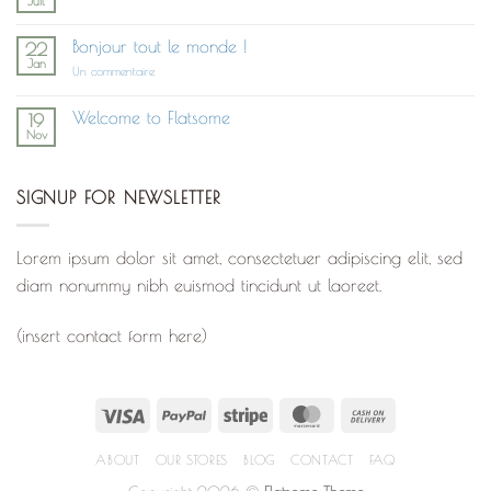
Juil
Post
Aucun
With
commentaire
UX
sur
Studio
Bonjour tout le monde !
22
Ceci
Jan
n’est
sur
Un commentaire
pas
Bonjour
un
tout
exercice!
le
Welcome to Flatsome
19
Allez,
monde !
Nov
hop!
Aucun
commentaire
sur
Welcome
SIGNUP FOR NEWSLETTER
to
Flatsome
Lorem ipsum dolor sit amet, consectetuer adipiscing elit, sed
diam nonummy nibh euismod tincidunt ut laoreet.
(insert contact form here)
Visa
PayPal
Stripe
MasterCard
Cash
On
ABOUT
OUR STORES
BLOG
CONTACT
FAQ
Delivery