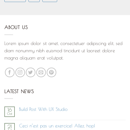
ABOUT US
Lorem ipsum dolor sit amet, consectetuer adipiscing elit, sed
diam nonummy nibh euismod tincidunt ut laoreet dolore
magna aliquam erat volutpat.
LATEST NEWS
Build Post With UX Studio
16
Oct
Aucun
commentaire
sur
Ceci n’est pas un exercice! Allez, hop!
21
Build