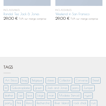
INCLASSABLES
INCLASSABLES
Randal Tee Jack & Jones
Weekend in San Fransico
29,00
€
29,00
€
TVA sur marge comprise
TVA sur marge comprise
TAGS
Art Déco
bag
Belgique
classic
Collector
Converse
Diesel
fit
Galvanoplastie
green
Jack and Jones
jeans
Jumper
leather
Lee
levis
Liège
man
Modeste Denoël
nypd
party
Pink
Rare
Recherché
River Island
rock chick
run