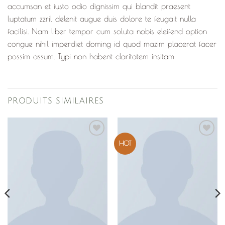
accumsan et iusto odio dignissim qui blandit praesent
luptatum zzril delenit augue duis dolore te feugait nulla
facilisi. Nam liber tempor cum soluta nobis eleifend option
congue nihil imperdiet doming id quod mazim placerat facer
possim assum. Typi non habent claritatem insitam
PRODUITS SIMILAIRES
Ajouter
Ajouter
HOT
à la
à la
liste de
liste de
souhaits
souhaits