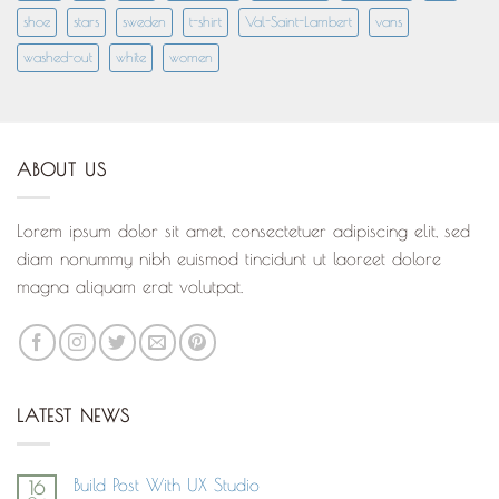
shoe
stars
sweden
t-shirt
Val-Saint-Lambert
vans
washed-out
white
women
ABOUT US
Lorem ipsum dolor sit amet, consectetuer adipiscing elit, sed
diam nonummy nibh euismod tincidunt ut laoreet dolore
magna aliquam erat volutpat.
LATEST NEWS
Build Post With UX Studio
16