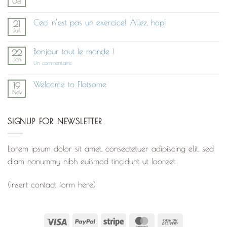
Oct
Aucun
commentaire
sur
Ceci n’est pas un exercice! Allez, hop!
21
Build
Juil
Post
Aucun
With
commentaire
UX
sur
Studio
Bonjour tout le monde !
22
Ceci
Jan
n’est
sur
Un commentaire
pas
Bonjour
un
tout
exercice!
le
Welcome to Flatsome
19
Allez,
monde !
Nov
hop!
Aucun
commentaire
sur
Welcome
SIGNUP FOR NEWSLETTER
to
Flatsome
Lorem ipsum dolor sit amet, consectetuer adipiscing elit, sed
diam nonummy nibh euismod tincidunt ut laoreet.
(insert contact form here)
Visa
PayPal
Stripe
MasterCard
Cash