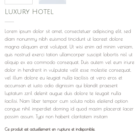
Luxury Hotel
Lorem ipsum dolor sit amet, consectetuer adipiscing elit, sed
diam nonummy nibh euismod tincidunt ut laoreet dolore
magna aliquam erat volutpat. Ut wisi enim ad minim veniam,
quis nostrud exerci tation ullamcorper suscipit lobortis nisl ut
aliquip ex ea commodo consequat. Duis autem vel eum iriure
dolor in hendrerit in vulputate velit esse molestie consequat,
vel illum dolore eu feugiat nulla facilisis at vero eros et
accumsan et iusto odio dignissim qui blandit praesent
luptatum zzril delenit augue duis dolore te feugait nulla
facilisi. Nam liber tempor cum soluta nobis eleifend option
congue nihil imperdiet doming id quod mazim placerat facer
possim assum. Typi non habent claritatem insitam
Ce produit est actuellement en rupture et indisponible.