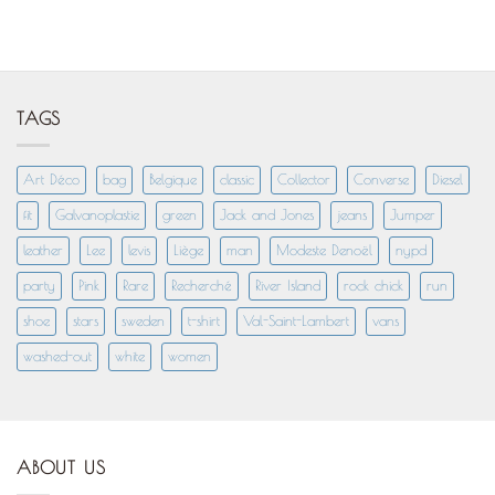
TAGS
Art Déco
bag
Belgique
classic
Collector
Converse
Diesel
fit
Galvanoplastie
green
Jack and Jones
jeans
Jumper
leather
Lee
levis
Liège
man
Modeste Denoël
nypd
party
Pink
Rare
Recherché
River Island
rock chick
run
shoe
stars
sweden
t-shirt
Val-Saint-Lambert
vans
washed-out
white
women
ABOUT US