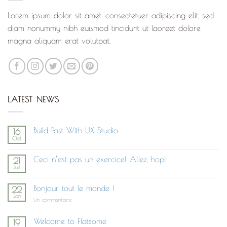
Lorem ipsum dolor sit amet, consectetuer adipiscing elit, sed
diam nonummy nibh euismod tincidunt ut laoreet dolore
magna aliquam erat volutpat.
LATEST NEWS
Build Post With UX Studio
16
Oct
Aucun
commentaire
sur
Ceci n’est pas un exercice! Allez, hop!
21
Build
Juil
Post
Aucun
With
commentaire
UX
sur
Studio
Bonjour tout le monde !
22
Ceci
Jan
n’est
sur
Un commentaire
pas
Bonjour
un
tout
exercice!
le
Welcome to Flatsome
19
Allez,
monde !