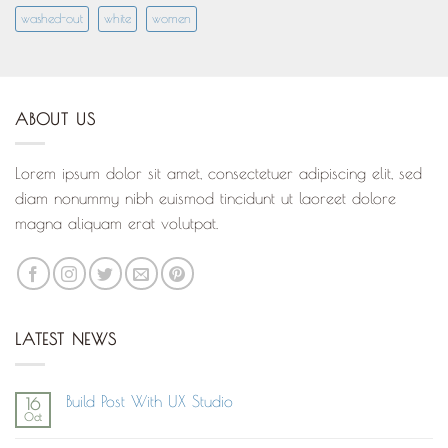
washed-out
white
women
ABOUT US
Lorem ipsum dolor sit amet, consectetuer adipiscing elit, sed
diam nonummy nibh euismod tincidunt ut laoreet dolore
magna aliquam erat volutpat.
LATEST NEWS
Build Post With UX Studio
16
Oct
Aucun
commentaire
sur