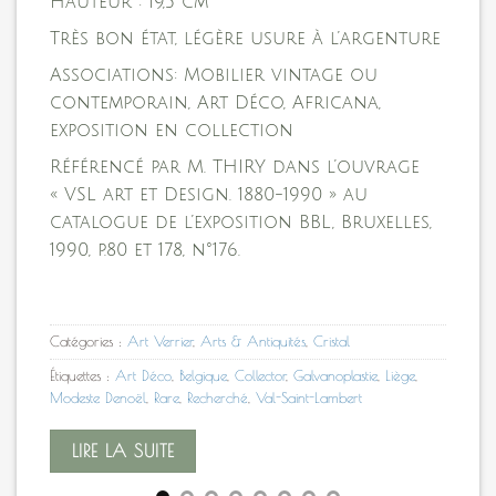
Hauteur : 19,5 cm
Très bon état, légère usure à l’argenture
Associations: Mobilier vintage ou
contemporain, Art Déco, Africana,
exposition en collection
Référencé par M. THIRY dans l’ouvrage
« VSL art et Design. 1880-1990 » au
catalogue de l’exposition BBL, Bruxelles,
1990, p.80 et 178, n°176.
Catégories :
Art Verrier
,
Arts & Antiquités
,
Cristal
Étiquettes :
Art Déco
,
Belgique
,
Collector
,
Galvanoplastie
,
Liège
,
Modeste Denoël
,
Rare
,
Recherché
,
Val-Saint-Lambert
LIRE LA SUITE