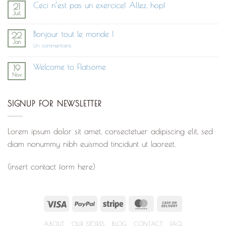
Ceci n’est pas un exercice! Allez, hop!
21
Build
Juil
Post
Aucun
With
commentaire
UX
sur
Studio
Bonjour tout le monde !
22
Ceci
Jan
n’est
sur
Un commentaire
pas
Bonjour
un
tout
exercice!
le
Welcome to Flatsome
19
Allez,
monde !
Nov
hop!
Aucun
commentaire
sur
Welcome
SIGNUP FOR NEWSLETTER
to
Flatsome
Lorem ipsum dolor sit amet, consectetuer adipiscing elit, sed
diam nonummy nibh euismod tincidunt ut laoreet.
(insert contact form here)
Visa
PayPal
Stripe
MasterCard
Cash
On
ABOUT
OUR STORES
BLOG
CONTACT
FAQ
Delivery