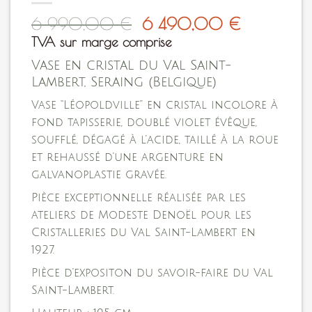
Le
Le
6 990,00
€
6 490,00
€
prix
prix
TVA sur marge comprise
initial
actuel
Vase en cristal du Val Saint-
était :
est :
Lambert, Seraing (Belgique)
6
6
990,00 €.
490,00 
Vase “Léopoldville” en cristal incolore à
fond tapisserie, doublé violet évêque,
soufflé, dégagé à l’acide, taillé à la roue
et rehaussé d’une argenture en
galvanoplastie gravée.
Pièce exceptionnelle réalisée par les
ateliers de Modeste Denoël pour les
Cristalleries du Val Saint-Lambert en
1927.
Pièce d’expositon du savoir-faire du Val
Saint-Lambert.