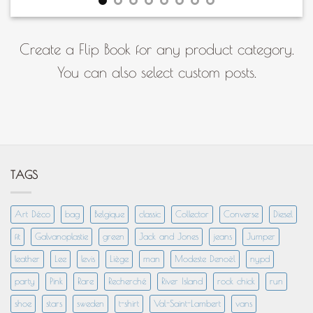
Create a Flip Book for any product category.
You can also select custom posts.
TAGS
Art Déco
bag
Belgique
classic
Collector
Converse
Diesel
fit
Galvanoplastie
green
Jack and Jones
jeans
Jumper
leather
Lee
levis
Liège
man
Modeste Denoël
nypd
party
Pink
Rare
Recherché
River Island
rock chick
run
shoe
stars
sweden
t-shirt
Val-Saint-Lambert
vans