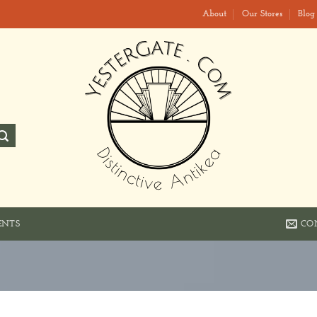
About
Our Stores
Blog
CO
ENTS