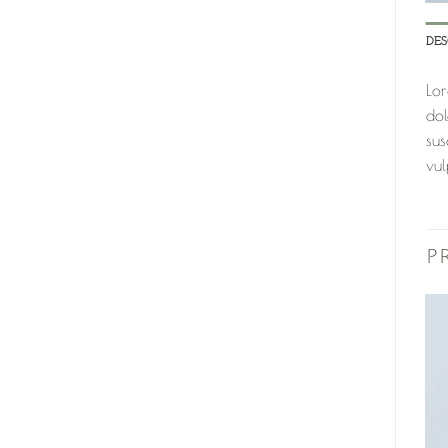
DE
Lor
dol
sus
vul
P
Promo !
Ajouter
Ajouter
à la
à la
liste de
liste de
Nouveau
souhaits
souhaits