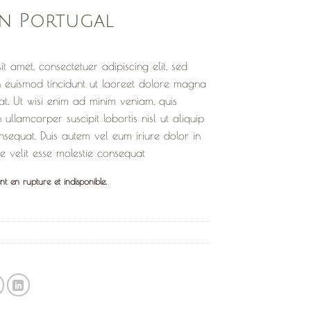
in Portugal
t amet, consectetuer adipiscing elit, sed
euismod tincidunt ut laoreet dolore magna
at. Ut wisi enim ad minim veniam, quis
 ullamcorper suscipit lobortis nisl ut aliquip
equat. Duis autem vel eum iriure dolor in
te velit esse molestie consequat
nt en rupture et indisponible.