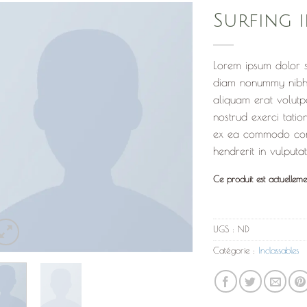
Surfing 
Ajouter
à la
Lorem ipsum dolor si
liste de
diam nonummy nibh 
souhaits
aliquam erat volutp
nostrud exerci tation
ex ea commodo cons
hendrerit in vulputa
Ce produit est actuelleme
UGS :
ND
Catégorie :
Inclassables