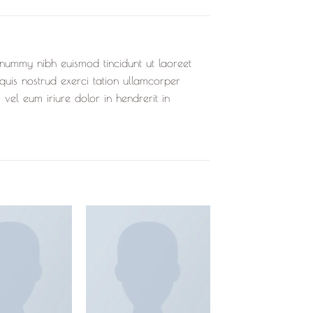
onummy nibh euismod tincidunt ut laoreet
uis nostrud exerci tation ullamcorper
 vel eum iriure dolor in hendrerit in
Ajouter
Ajouter
à la
à la
liste de
liste de
souhaits
souhaits