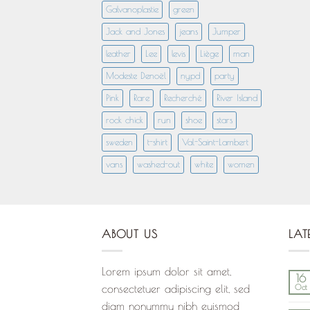
Galvanoplastie
green
Jack and Jones
jeans
Jumper
leather
Lee
levis
Liège
man
Modeste Denoël
nypd
party
Pink
Rare
Recherché
River Island
rock chick
run
shoe
stars
sweden
t-shirt
Val-Saint-Lambert
vans
washed-out
white
women
ABOUT US
LAT
Lorem ipsum dolor sit amet,
16
consectetuer adipiscing elit, sed
Oct
diam nonummy nibh euismod