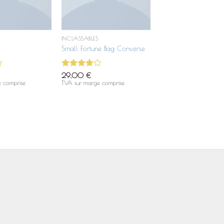
INCLASSABLES
Small Fortune Bag Converse
Note
4
29,00
€
sur 5
 comprise
TVA sur marge comprise