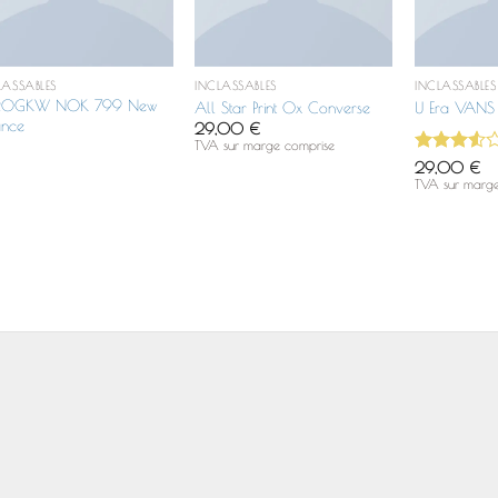
LASSABLES
INCLASSABLES
INCLASSABLES
20GKW NOK 799 New
All Star Print Ox Converse
U Era VANS
ance
29,00
€
TVA sur marge comprise
Note
29,00
€
3.5
sur
TVA sur marge
5