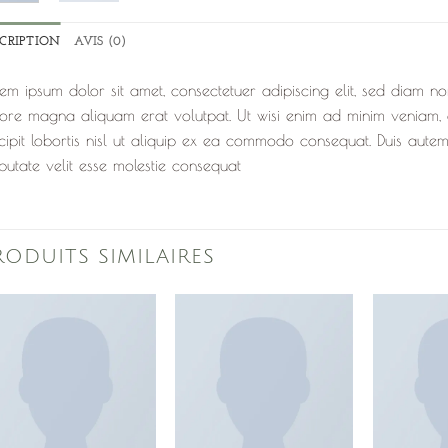
SCRIPTION
AVIS (0)
em ipsum dolor sit amet, consectetuer adipiscing elit, sed diam n
ore magna aliquam erat volutpat. Ut wisi enim ad minim veniam, q
cipit lobortis nisl ut aliquip ex ea commodo consequat. Duis autem
putate velit esse molestie consequat
RODUITS SIMILAIRES
Ajouter
Ajouter
à la
à la
liste de
liste de
souhaits
souhaits