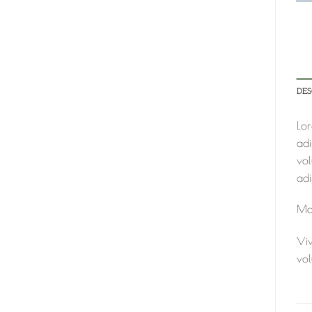
DE
Lor
adi
vol
adi
Ma
Viv
vol