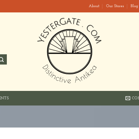
About
Our Stores
Blog
CO
ENTS