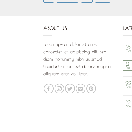
ABOUT US
LAT
Lorem ipsum dolor sit amet,
16
consectetuer adipiscing elit, sed
Oct
diam nonummy nibh euismod
21
tincidunt ut laoreet dolore magna
Juil
aliquam erat volutpat.
22
Jan
19
Nov