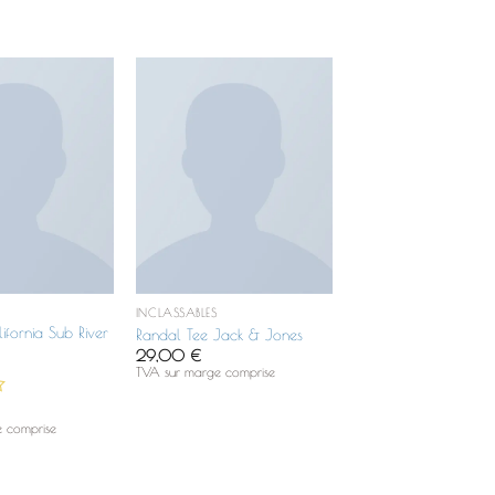
Ajouter
Ajouter
à la
à la
liste de
liste de
souhaits
souhaits
INCLASSABLES
fornia Sub River
Randal Tee Jack & Jones
29,00
€
TVA sur marge comprise
 comprise