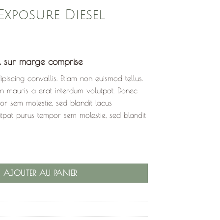
Exposure Diesel
 sur marge comprise
iscing convallis. Etiam non euismod tellus.
mauris a erat interdum volutpat. Donec
or sem molestie, sed blandit lacus
tpat purus tempor sem molestie, sed blandit
posure Diesel
AJOUTER AU PANIER