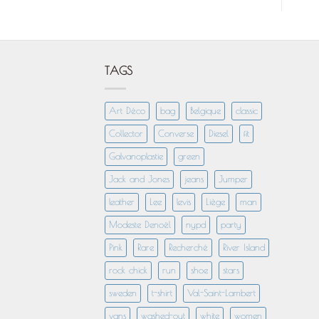
TAGS
Art Déco
bag
Belgique
classic
Collector
Converse
Diesel
fit
Galvanoplastie
green
Jack and Jones
jeans
Jumper
leather
Lee
levis
Liège
man
Modeste Denoël
nypd
party
Pink
Rare
Recherché
River Island
rock chick
run
shoe
stars
sweden
t-shirt
Val-Saint-Lambert
vans
washed-out
white
women