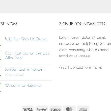
EST NEWS
SIGNUP FOR NEWSLETTER
Lorem ipsum dolor sit amet,
Build Post With UX Studio
consectetuer adipiscing elit, se
Aucun
commentaire
diam nonummy nibh euismod
sur
Ceci n’est pas un exercice!
Build
tincidunt ut laoreet.
Post
Allez, hop!
With
Aucun
UX
commentaire
(insert contact form here)
Studio
Bonjour tout le monde !
sur
Ceci
sur
Un commentaire
n’est
Bonjour
pas
tout
un
le
Welcome to Flatsome
exercice!
monde !
Allez,
Aucun
hop!
commentaire
sur
Welcome
to
Flatsome
Visa
PayPal
Stripe
MasterCard
Cash