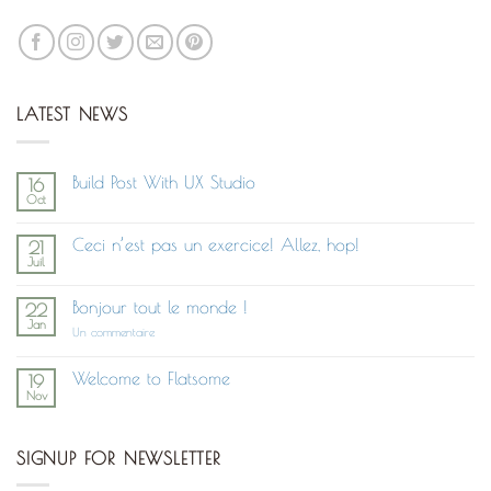
LATEST NEWS
Build Post With UX Studio
16
Oct
Aucun
commentaire
sur
Ceci n’est pas un exercice! Allez, hop!
21
Build
Juil
Post
Aucun
With
commentaire
UX
sur
Studio
Bonjour tout le monde !
22
Ceci
Jan
n’est
sur
Un commentaire
pas
Bonjour
un
tout
exercice!
le
Welcome to Flatsome
19
Allez,
monde !
Nov
hop!
Aucun
commentaire
sur
Welcome
SIGNUP FOR NEWSLETTER
to
Flatsome