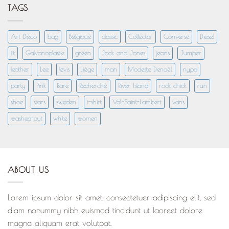
TAGS
Art Déco
bag
Belgique
classic
Collector
Converse
Diesel
fit
Galvanoplastie
green
Jack and Jones
jeans
Jumper
leather
Lee
levis
Liège
man
Modeste Denoël
nypd
party
Pink
Rare
Recherché
River Island
rock chick
run
shoe
stars
sweden
t-shirt
Val-Saint-Lambert
vans
washed-out
white
women
ABOUT US
Lorem ipsum dolor sit amet, consectetuer adipiscing elit, sed
diam nonummy nibh euismod tincidunt ut laoreet dolore
magna aliquam erat volutpat.