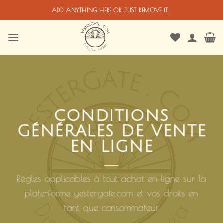
Passer
ADD ANYTHING HERE OR JUST REMOVE IT...
au
contenu
CONDITIONS
GÉNÉRALES DE VENTE
EN LIGNE
Règles applicables à tout achat en ligne sur la
plate-forme
yestergate.com
et vos droits en
tant que consommateur