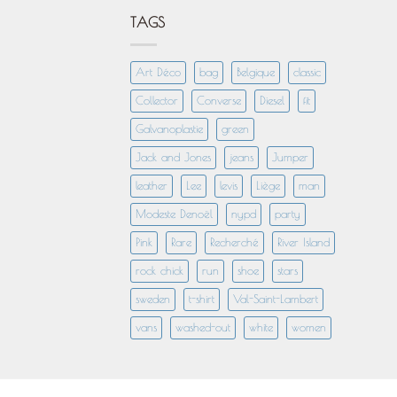
TAGS
Art Déco
bag
Belgique
classic
Collector
Converse
Diesel
fit
Galvanoplastie
green
Jack and Jones
jeans
Jumper
leather
Lee
levis
Liège
man
Modeste Denoël
nypd
party
Pink
Rare
Recherché
River Island
rock chick
run
shoe
stars
sweden
t-shirt
Val-Saint-Lambert
vans
washed-out
white
women