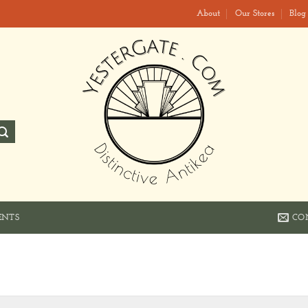
About
Our Stores
Blog
CO
ENTS