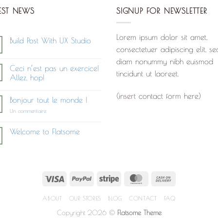
EST NEWS
SIGNUP FOR NEWSLETTER
Lorem ipsum dolor sit amet,
Build Post With UX Studio
consectetuer adipiscing elit, se
Aucun
commentaire
diam nonummy nibh euismod
sur
Ceci n’est pas un exercice!
Build
tincidunt ut laoreet.
Post
Allez, hop!
With
Aucun
UX
commentaire
(insert contact form here)
Studio
Bonjour tout le monde !
sur
Ceci
sur
Un commentaire
n’est
Bonjour
pas
tout
un
le
Welcome to Flatsome
exercice!
monde !
Allez,
Aucun
hop!
commentaire
sur
Welcome
to
Flatsome
Visa
PayPal
Stripe
MasterCard
Cash
On
ABOUT
OUR STORES
BLOG
CONTACT
FAQ
Delivery
Copyright 2026 ©
Flatsome Theme