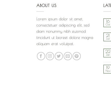
ABOUT US
LAT
Lorem ipsum dolor sit amet,
16
consectetuer adipiscing elit, sed
Oct
diam nonummy nibh euismod
21
tincidunt ut laoreet dolore magna
Juil
aliquam erat volutpat.
22
Jan
19
Nov